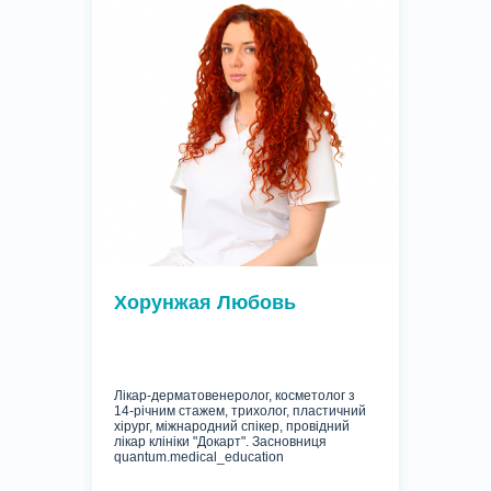
Хорунжая Любовь
Лікар-дерматовенеролог, косметолог з
14-річним стажем, трихолог, пластичний
хірург, міжнародний спікер, провідний
лікар клініки "Докарт". Засновниця
quantum.medical_education