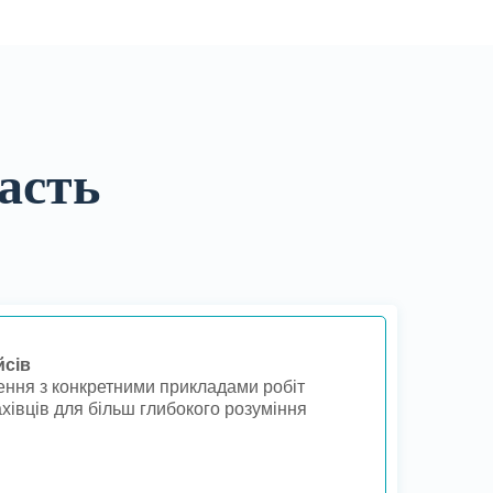
асть
йсів
ння з конкретними прикладами робіт
хівців для більш глибокого розуміння