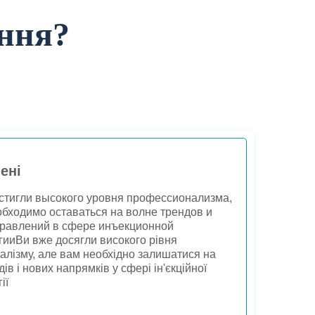
ання?
ені
стигли высокого уровня профессионализма,
обходимо оставаться на волне трендов и
равлений в сфере инъекционной
гииВи вже досягли високого рівня
алізму, але вам необхідно залишатися на
дів і нових напрямків у сфері ін'єкційної
ії