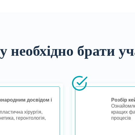
у необхідно брати уч
іжнародним досвідом і
Розбір ке
Ознайомле
пластична хірургія,
кращих фа
нетика, геронтологія,
процесів