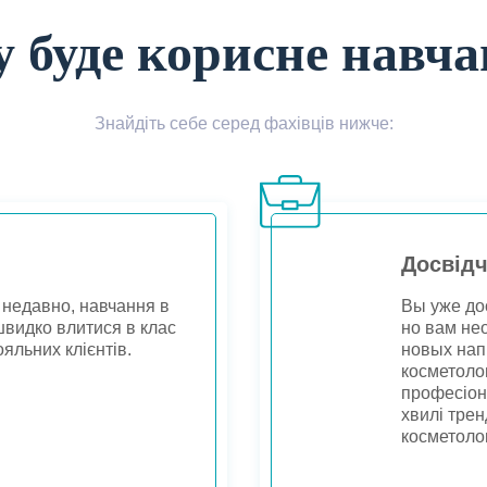
 буде корисне навч
Знайдіть себе серед фахівців нижче:
Досвідч
 недавно, навчання в
Вы уже до
видко влитися в клас
но вам не
ояльних клієнтів.
новых нап
косметоло
професіон
хвилі трен
косметолог