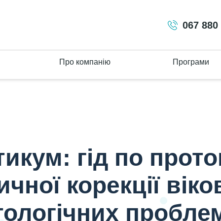
067 880
Про компанію
Програми
кових та дерматологічних проблем шкіри
икум: гід по прот
ичної корекції віко
ологічних пробле