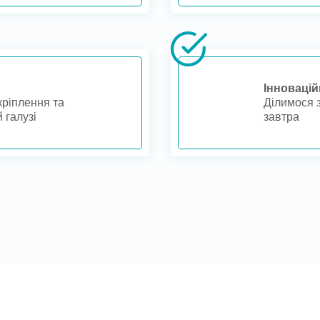
Інновацій
кріплення та
Ділимося з
 галузі
завтра