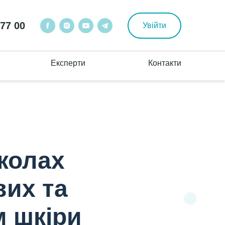
 77 00
Увійти
Експерти
Контакти
околах
вих та
м шкіри