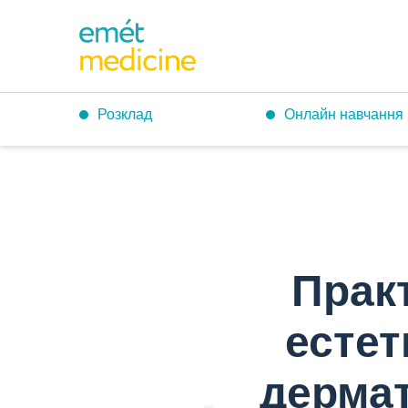
Розклад
Онлайн навчання
Головна
›
Практикум: гід по протоколах естетичної корекції ві
Практ
естет
дермат