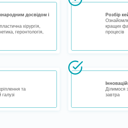
іжнародним досвідом і
Розбір ке
Ознайомле
пластична хірургія,
кращих фа
нетика, геронтологія,
процесів
Інновацій
кріплення та
Ділимося з
 галузі
завтра