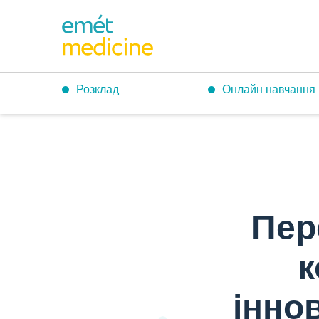
Розклад
Онлайн навчання
Головна
›
Персоналізований підхід у колагеностимуляції з і
Пер
к
інно