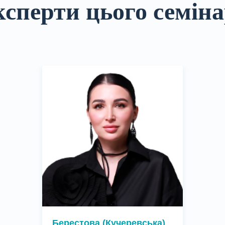
сперти цього семін
Берестова (Кучеревська)