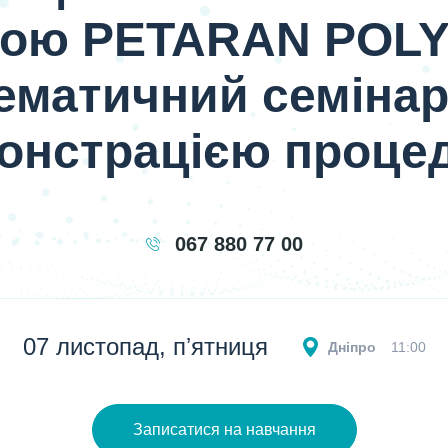
тою PETARAN POLY
ематичний семінар
онстрацією проце
067 880 77 00
07 листопад, пʼятниця
Дніпро
11:00
Записатися на навчання