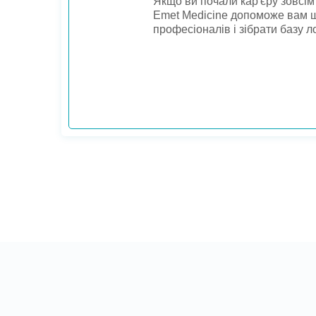
Якщо ви почали кар'єру зовсім
Emet Medicine допоможе вам ш
професіоналів і зібрати базу л