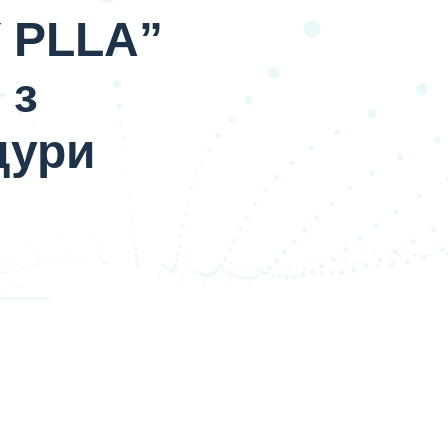
 PLLA”
 з
дури