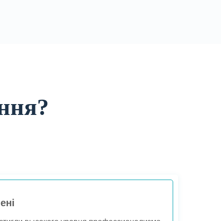
ання?
ені