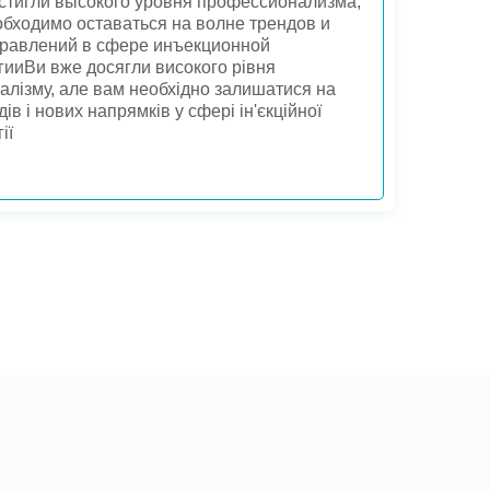
стигли высокого уровня профессионализма,
обходимо оставаться на волне трендов и
равлений в сфере инъекционной
гииВи вже досягли високого рівня
алізму, але вам необхідно залишатися на
дів і нових напрямків у сфері ін'єкційної
ії