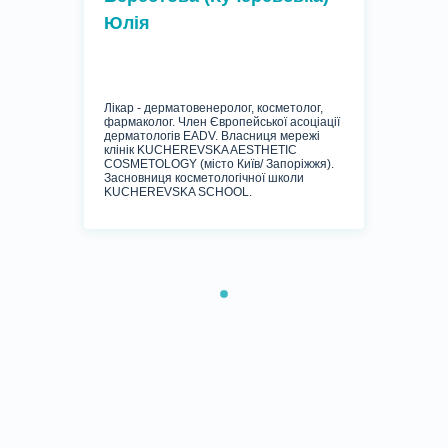
Юлія
Лікар - дерматовенеролог, косметолог,
фармаколог. Член Європейської асоціації
дерматологів EADV. Власниця мережі
клінік KUCHEREVSKA AESTHETIC
COSMETOLOGY (місто Київ/ Запоріжжя).
Засновниця косметологічної школи
KUCHEREVSKA SCHOOL.