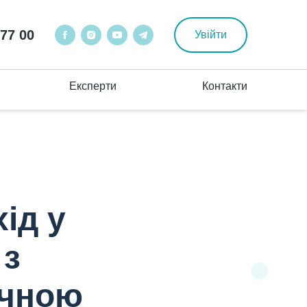
 77 00
Увійти
Експерти
Контакти
 з демонстрацією процедури
ід у
 з
очною