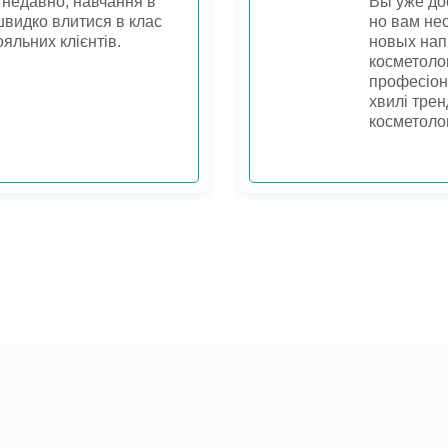
 недавно, навчання в
Вы уже до
видко влитися в клас
но вам не
ояльних клієнтів.
новых нап
косметоло
професіон
хвилі трен
косметолог