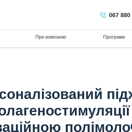
067 880
Про компанію
Програми
нноваційною полімолочною кислотою PETARAN POLY PLLA” Тематичний семінар
соналізований підх
олагеностимуляції
ваційною полімол