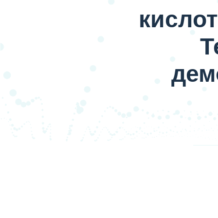
кисло
Т
дем