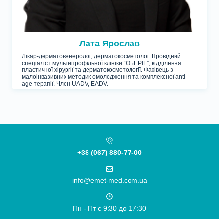
Лата Ярослав
Лікар-дерматовенеролог, дерматокосметолог. Провідний
спеціаліст мультипрофільної клініки “ОБЕРІГ”, відділення
пластичної хірургії та дерматокосметології. Фахівець з
малоінвазивних методик омолодження та комплексної anti-
age терапії. Член UADV, EADV.
+38 (067) 880-77-00
info@emet-med.com.ua
Пн - Пт c 9:30 до 17:30