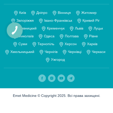
Київ
Дніпро
Вінниця
Житомир
Запоріжжя
Івано-Франківськ
Кривий Ріг
Кропивницкий
Кременчук
Львів
Луцьк
Миколаїв
Одеса
Полтава
Рівне
Суми
Тернопіль
Херсон
Харків
Хмельницький
Чернігів
Чернівці
Черкаси
Ужгород
Emet Medicine © Copyright 2025. Всі права захищені.