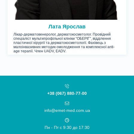
Лата Ярослав
Лікар-дерматовенеролог, дерматокосметолог. Провідний
спеціаліст мультипрофільної клініки “ОБЕРІГ”, відділення
пластичної хірургії та дерматокосметології. Фахівець з
малоінвазивних методик омолодження та комплексної anti-
age терапії. Член UADV, EADV.
+38 (067) 880-77-00
info@emet-med.com.ua
Пн - Пт c 9:30 до 17:30