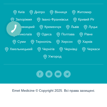
Київ
Дніпро
Вінниця
Житомир
Запоріжжя
Івано-Франківськ
Кривий Ріг
Кропивницкий
Кременчук
Львів
Луцьк
Миколаїв
Одеса
Полтава
Рівне
Суми
Тернопіль
Херсон
Харків
Хмельницький
Чернігів
Чернівці
Черкаси
Ужгород
Emet Medicine © Copyright 2025. Всі права захищені.