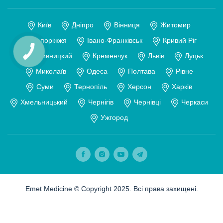
Київ
Дніпро
Вінниця
Житомир
Запоріжжя
Івано-Франківськ
Кривий Ріг
КНОПКА
Кропивницкий
Кременчук
Львів
Луцьк
ЗВ'ЯЗКУ
Миколаїв
Одеса
Полтава
Рівне
Суми
Тернопіль
Херсон
Харків
Хмельницький
Чернігів
Чернівці
Черкаси
Ужгород
Emet Medicine © Copyright 2025. Всі права захищені.