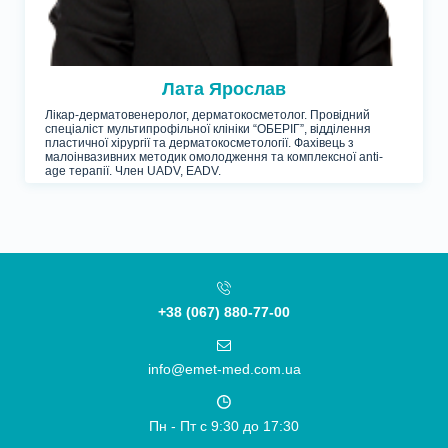
Лата Ярослав
Лікар-дерматовенеролог, дерматокосметолог. Провідний
спеціаліст мультипрофільної клініки “ОБЕРІГ”, відділення
пластичної хірургії та дерматокосметології. Фахівець з
малоінвазивних методик омолодження та комплексної anti-
age терапії. Член UADV, EADV.
+38 (067) 880-77-00
info@emet-med.com.ua
Пн - Пт c 9:30 до 17:30